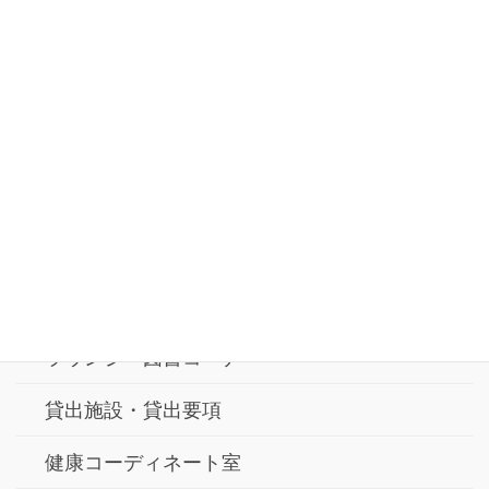
公式twitter
お問合せ
交通アクセス
横浜市寿町健康福祉交流センター
ラウンジ・図書コーナー
貸出施設・貸出要項
健康コーディネート室