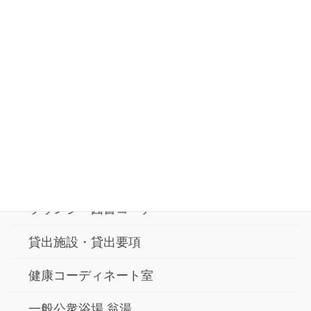
公式twitter
お問合せ
交通アクセス
横浜市寿町健康福祉交流センター
ラウンジ・図書コーナー
貸出施設・貸出要項
健康コーディネート室
一般公衆浴場 翁湯